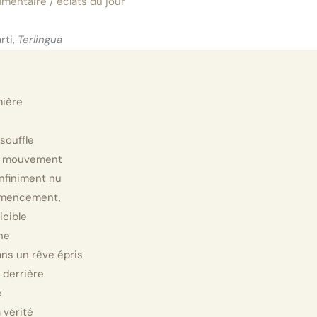
mmentaire
/
éclats du jour
rti,
Terlingua
mière
souffle
e mouvement
infiniment nu
mencement,
icible
he
s un rêve épris
 derrière
e
a vérité