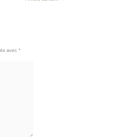
ués avec
*