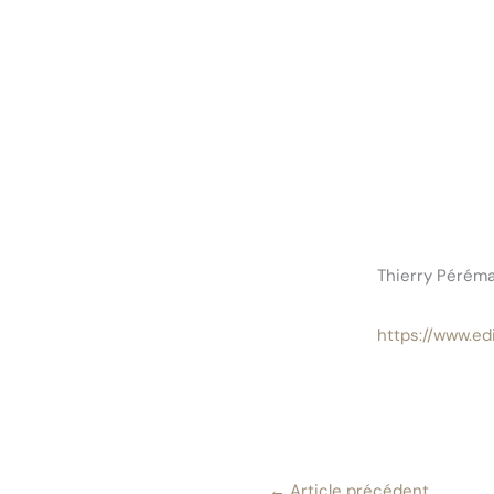
Thierry Péréma
https://www.ed
←
Article précédent