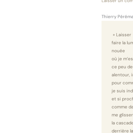
Laisser un co
Thierry Péréma
» Laisser
faire la lu
nouée
où je m’es
ce peu d
alentour, 
pour com
je suis ind
et si proc
comme dan
me glisser
la cascad
derrière l