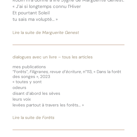
Robin m’a donné à lire
Sygne
de Marguerite Genest.
« J’ai si longtemps connu l’Hiver
Et pourtant Soleil
tu sais ma volupté… »
Lire la suite de
Marguerite Genest
dialogues avec un livre – tous les articles
mes publications
“Forêts”,
Filigranes, revue d’écriture
, n°113, « Dans la forêt
des songes », 2023
« toutes y sont
odeurs
disant d’abord les sèves
leurs voix
levées partout à travers les forêts… »
Lire la suite de
Forêts