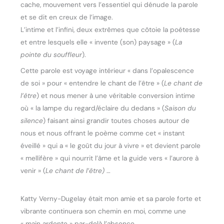
cache, mouvement vers l’essentiel qui dénude la parole
et se dit en creux de l’image.
L’intime et l’infini, deux extrêmes que côtoie la poétesse
et entre lesquels elle « invente (son) paysage » (
La
pointe du souffleur
).
Cette parole est voyage intérieur « dans l’opalescence
de soi » pour « entendre le chant de l’être » (
Le chant de
l’être
) et nous mener à une véritable conversion intime
où « la lampe du regard/éclaire du dedans » (
Saison du
silence
) faisant ainsi grandir toutes choses autour de
nous et nous offrant le poème comme cet « instant
éveillé » qui a « le goût du jour à vivre » et devient parole
« mellifère » qui nourrit l’âme et la guide vers « l’aurore à
venir » (
Le chant de l’être)
…
Katty Verny-Dugelay était mon amie et sa parole forte et
vibrante continuera son chemin en moi, comme une
« main ardente » par-delà l’absence.