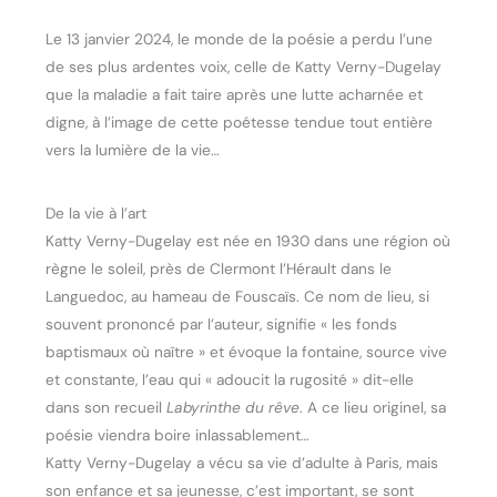
Le 13 janvier 2024, le monde de la poésie a perdu l’une
de ses plus ardentes voix, celle de Katty Verny-Dugelay
que la maladie a fait taire après une lutte acharnée et
digne, à l’image de cette poétesse tendue tout entière
vers la lumière de la vie…
De la vie à l’art
Katty Verny-Dugelay est née en 1930 dans une région où
règne le soleil, près de Clermont l’Hérault dans le
Languedoc, au hameau de Fouscaïs. Ce nom de lieu, si
souvent prononcé par l’auteur, signifie « les fonds
baptismaux où naître » et évoque la fontaine, source vive
et constante, l’eau qui « adoucit la rugosité » dit-elle
dans son recueil
Labyrinthe du rêve
. A ce lieu originel, sa
poésie viendra boire inlassablement…
Katty Verny-Dugelay a vécu sa vie d’adulte à Paris, mais
son enfance et sa jeunesse, c’est important, se sont