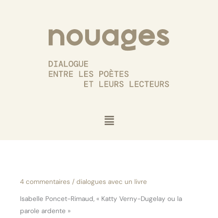
Aller
au
contenu
Menu
4 commentaires
/
dialogues avec un livre
Isabelle Poncet-Rimaud, « Katty Verny-Dugelay ou la
parole ardente »