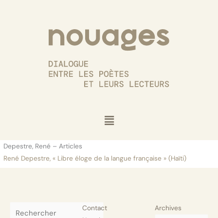
Aller
au
contenu
Menu
Depestre, René – Articles
René Depestre, « Libre éloge de la langue française » (Haïti)
Rechercher
Contact
Archives