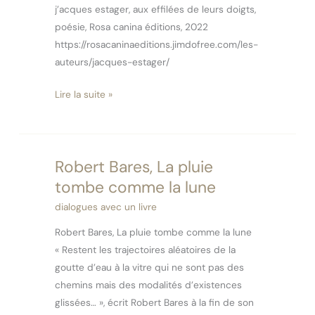
j’acques estager, aux effilées de leurs doigts,
poésie, Rosa canina éditions, 2022
https://rosacaninaeditions.jimdofree.com/les-
auteurs/jacques-estager/
Lire la suite »
Robert Bares, La pluie
Robert
Bares,
tombe comme la lune
La
dialogues avec un livre
pluie
Robert Bares, La pluie tombe comme la lune
tombe
« Restent les trajectoires aléatoires de la
comme
goutte d’eau à la vitre qui ne sont pas des
la
chemins mais des modalités d’existences
lune
glissées… », écrit Robert Bares à la fin de son