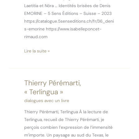
Laetitia et Nóra … Identités brisées de Denis
EMORINE – 5 Sens Éditions – Suisse – 2023
https://catalogue.5senseditions.ch/fr/36_deni
s-emorine https://www.isabelleponcet-
rimaud.com
Lire la suite »
Thierry Pérémarti,
Thierry
Pérémarti,
« Terlingua »
« Terlingua »
dialogues avec un livre
Thierry Pérémarti, Terlingua À la lecture de
Terlingua, recueil de Thierry Pérémarti, je
perçois combien l’expression de l’immensité
m’importe. Un paysage au sud du Texas, le