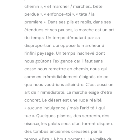
chemin », « et marcher / marcher… bête
perdue », « enfonce-toi », « tête / la
première ». Dans ses plis et replis, dans ses
étendues et ses pauses, la marche est un art
du temps. Un temps déroutant par sa
disproportion qui oppose le marcheur à
l’infini paysage. Un temps inachevé dont
nous goûtons l’exigence car il faut sans
cesse nous remettre en chemin, nous qui
sommes irrémédiablement éloignés de ce
que nous voudrions atteindre. C’est aussi un
art de l’immédiateté. La marche exige d’être
concret. Le désert est une rude réalité,
« aucune indulgence / mais l’aridité / qui
tue ». Quelques plantes, des serpents, des
oiseaux, les galets secs d’un torrent disparu,
des tombes anciennes creusées par le
temps, « l’azur à bout portant ». La vitalité du