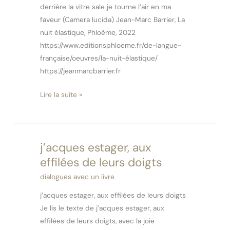
derrière la vitre sale je tourne l’air en ma
faveur (Camera lucida) Jean-Marc Barrier, La
nuit élastique, Phloème, 2022
https://www.editionsphloeme.fr/de-langue-
française/oeuvres/la-nuit-élastique/
https://jeanmarcbarrier.fr
Lire la suite »
j’acques estager, aux
j’acques
estager,
effilées de leurs doigts
aux
dialogues avec un livre
effilées
j’acques estager, aux effilées de leurs doigts
de
Je lis le texte de j’acques estager, aux
leurs
effilées de leurs doigts, avec la joie
doigts