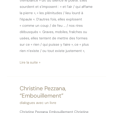
tremblance » dit du silence le poète. Elles
sourdent et s’imposent : « et l’air / qui affame
la pierre », « les plénitudes / lieu lourd à
l’épaule ». D’autres fois, elles explosent
« comme un coup / de feu … / nos rires
débusqués ». Graves, mobiles, fraîches ou
usées, elles tentent de mettre des formes
sur ce « rien / qui puisse y faire », ce « plus
rien n’existe / ou tout existe justement »,
Lire la suite »
Christine Pezzana,
Christine
Pezzana,
“Embouillement”
“Embouillement”
dialogues avec un livre
Christine Pezzana, Embouillement Christine